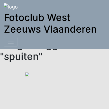
Fotoclub West
Zeeuws Vlaanderen
Images tagged
Skip
to
"spuiten"
content