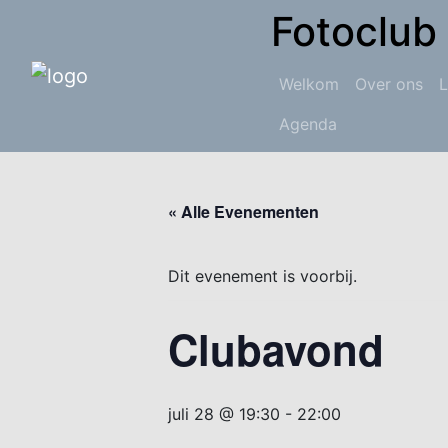
Fotoclub
Welkom
Over ons
L
Agenda
Skip
to
« Alle Evenementen
content
Dit evenement is voorbij.
Clubavond
juli 28 @ 19:30
-
22:00