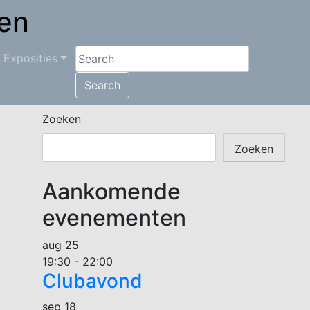
en
Exposities
Search
Zoeken
Zoeken
Aankomende
evenementen
aug
25
19:30
-
22:00
Clubavond
sep
18