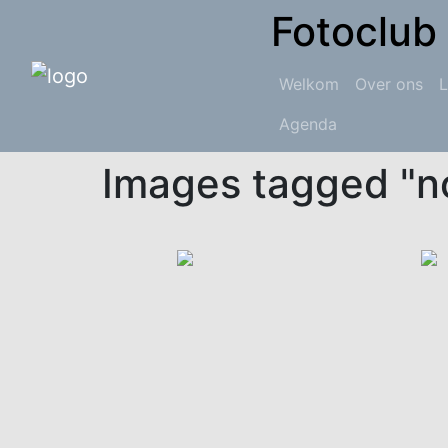
Fotoclub
Welkom
Over ons
L
Agenda
Images tagged "
Skip
to
content