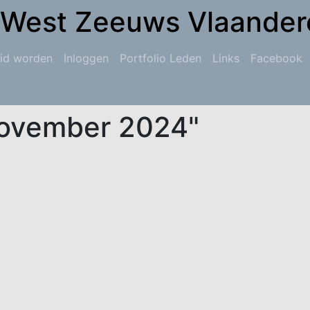
 West Zeeuws Vlaander
id worden
Inloggen
Portfolio Leden
Links
Facebook
november 2024"