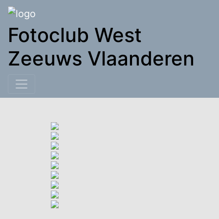
Fotoclub West
Zeeuws Vlaanderen
Peter Monsieurs
Skip
to
content